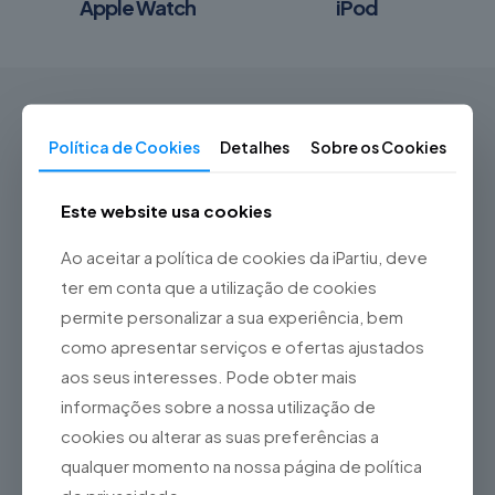
Apple Watch
iPod
Política de Cookies
Detalhes
Sobre os Cookies
Este website usa cookies
Não hesite em nos contactar!
+351 21 760 92 20
Ao aceitar a política de cookies da iPartiu, deve
ter em conta que a utilização de cookies
Rua Nova dos Mercadores, 29A
permite personalizar a sua experiência, bem
Parque das Nações
como apresentar serviços e ofertas ajustados
1990-239 Lisboa
aos seus interesses. Pode obter mais
informações sobre a nossa utilização de
cookies ou alterar as suas preferências a
qualquer momento na nossa página de política
Área de Cliente
de privacidade.