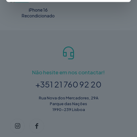
-18%
iPhone 16
Recondicionado
Não hesite em nos contactar!
+351 21 760 92 20
Rua Nova dos Mercadores, 29A
Parque das Nações
1990-239 Lisboa