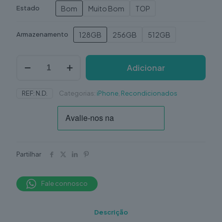
Bom
Muito Bom
TOP
Estado
128GB
256GB
512GB
Armazenamento
Quantidade
Adicionar
de
iPhone
15
REF:
N.D.
Categorias:
iPhone
,
Recondicionados
Plus
Recondicionado
Partilhar
Fale connosco
Descrição