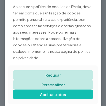
garantir a máxima qualidade. Além disso, incluem
Ao aceitar a política de cookies da iPartiu, deve
garantia de 3 anos
, oferecendo-lhe tranquilidade e
confiança na sua compra.
ter em conta que a utilização de cookies
permite personalizar a sua experiência, bem
Escolha o iPhone 15 Plus recondicionado e poupe
com responsabilidade, sem comprometer a
como apresentar serviços e ofertas ajustados
qualidade.
aos seus interesses. Pode obter mais
Disponível na iPartiu com entrega rápida e suporte
informações sobre a nossa utilização de
especializado.
cookies ou alterar as suas preferências a
qualquer momento na nossa página de política
de privacidade.
Produtos Relacionados
Recusar
Personalizar
-31%
-30%
iPhone 13
iPhone 13 Pro
Recondicionado
Recondicionado
Aceitar todos