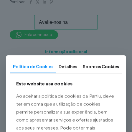
Partilhar
Fale connosco
Informação adicional
Analógico (Apenas Um)
,
Política de Cookies
Detalhes
Sobre os Cookies
Analógico (Os dois)
,
Bateria
,
Borracha
Tipo de Reparação
Analógico
,
Borracha
Este website usa cookies
Consolas
Analógico (as duas)
,
Botões
,
Jack de Audio
,
Ao aceitar a política de cookies da iPartiu, deve
Motor Vibração
,
Porta de
ter em conta que a utilização de cookies
Carregamento
,
TouchPad
permite personalizar a sua experiência, bem
como apresentar serviços e ofertas ajustados
aos seus interesses. Pode obter mais
Produtos Relacionados