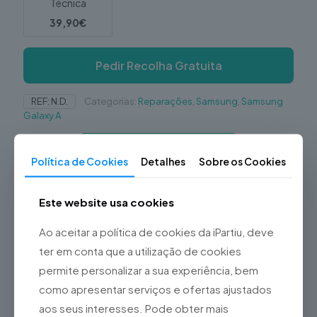
Técnica
39,90€
Pedir Recolha Gratuita
REF:
N.D.
Categorias:
Reparações
,
Samsung
,
Samsung
Galaxy A
Política de Cookies
Detalhes
Sobre os Cookies
Este website usa cookies
Partilhar
Ao aceitar a política de cookies da iPartiu, deve
Fale connosco
ter em conta que a utilização de cookies
permite personalizar a sua experiência, bem
Descrição
como apresentar serviços e ofertas ajustados
aos seus interesses. Pode obter mais
Informação adicional