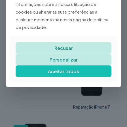
informações sobre a nossa utilização de
cookies ou alterar as suas preferências a
Também conhecido por Samsung SM-A546B
qualquer momento na nossa página de política
de privacidade.
Produtos Relacionados
Recusar
-36%
Personalizar
Reparação
Playstation 3
Aceitar todos
Reparação iPhone 7