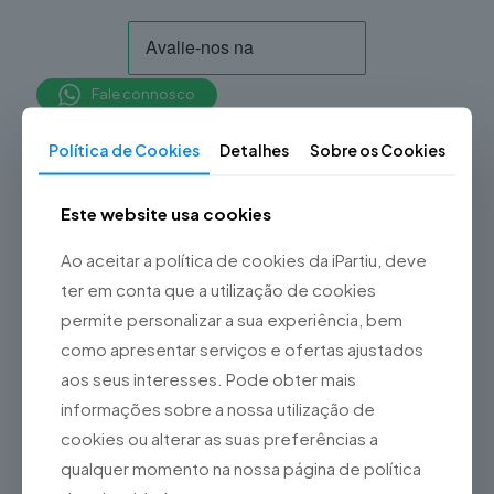
Fale connosco
Política de Cookies
Detalhes
Sobre os Cookies
Informação adicional
Vidro / Ecrã / Touch
Este website usa cookies
Original, Bateria, Capa
Traseira, Câmara Frontal,
Ao aceitar a política de cookies da iPartiu, deve
Câmara Traseira, Lente da
ter em conta que a utilização de cookies
Tipo de Reparação
Câmara Traseira, Porta de
Carregamento,
permite personalizar a sua experiência, bem
Auscultador, Coluna,
como apresentar serviços e ofertas ajustados
Microfone, Reparação
aos seus interesses. Pode obter mais
Placa-mãe, Formatação
informações sobre a nossa utilização de
cookies ou alterar as suas preferências a
qualquer momento na nossa página de política
Produtos Relacionados