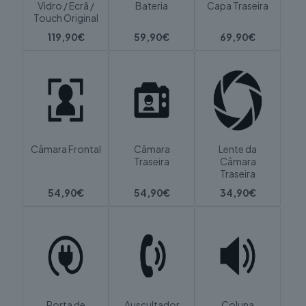
Vidro / Ecrã /
Bateria
Capa Traseira
Touch Original
119,90€
59,90€
69,90€
Câmara Frontal
Câmara
Lente da
Traseira
Câmara
Traseira
54,90€
54,90€
34,90€
Porta de
Auscultador
Coluna