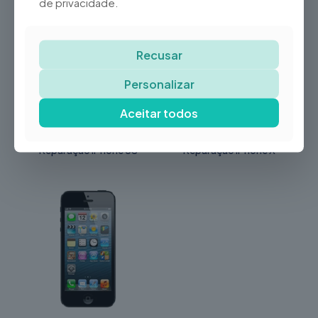
de privacidade.
-20%
-55%
Recusar
Personalizar
Aceitar todos
Reparação iPhone 6S
Reparação iPhone X