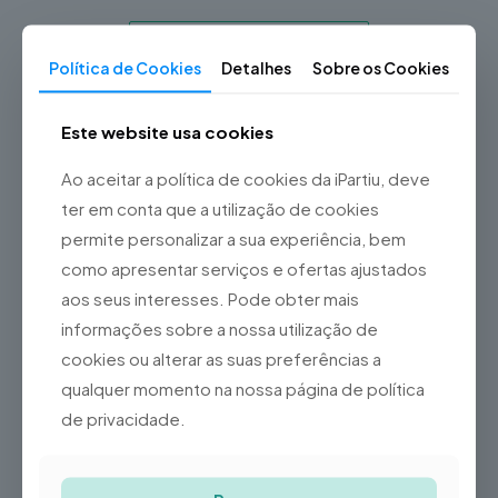
Política de Cookies
Detalhes
Sobre os Cookies
Fale connosco
Este website usa cookies
Informação adicional
Ao aceitar a política de cookies da iPartiu, deve
ter em conta que a utilização de cookies
Vidro / Ecrã / Touch
Original, Bateria, Capa
permite personalizar a sua experiência, bem
Traseira, Câmara Frontal,
como apresentar serviços e ofertas ajustados
Câmara Traseira, Lente da
Tipo de Reparação
Câmara Traseira, Porta de
aos seus interesses. Pode obter mais
Carregamento,
informações sobre a nossa utilização de
Auscultador, Coluna,
cookies ou alterar as suas preferências a
Microfone, Reparação
Placa-mãe, Formatação
qualquer momento na nossa página de política
de privacidade.
Produtos Relacionados