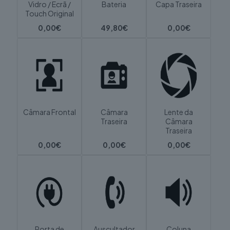
Vidro / Ecrã /
Bateria
Capa Traseira
Touch Original
0,00€
49,80€
0,00€
Câmara Frontal
Câmara
Lente da
Traseira
Câmara
Traseira
0,00€
0,00€
0,00€
Porta de
Auscultador
Coluna