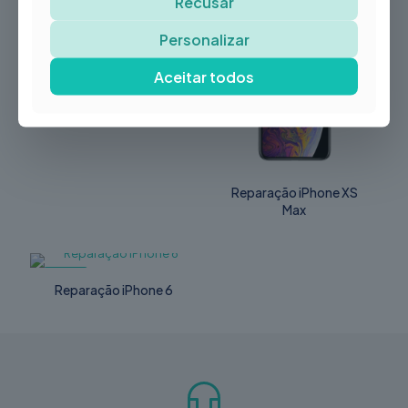
Recusar
-21%
Personalizar
Reparação
Playstation 3 Slim
Aceitar todos
Reparação iPhone XS
Max
-14%
Reparação iPhone 6