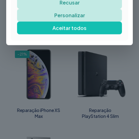
Recusar
Placa-mãe, Formatação,
Intervenção Técnica
Personalizar
Aceitar todos
Produtos Relacionados
-21%
Reparação iPhone XS
Reparação
Max
PlayStation 4 Slim