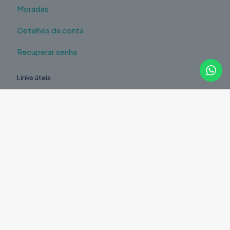
Moradas
Detalhes da conta
Recuperar senha
Links úteis
Contactos
Reparação à distância
Pedido de Orçamento
Legal
Política de Privacidade
Política de Devoluções