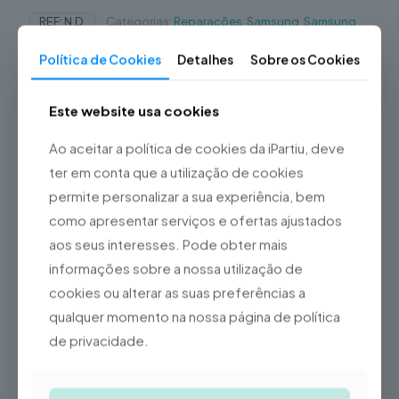
REF:
N.D.
Categorias:
Reparações
,
Samsung
,
Samsung
Galaxy S
Política de Cookies
Detalhes
Sobre os Cookies
Partilhar
Este website usa cookies
Ao aceitar a política de cookies da iPartiu, deve
ter em conta que a utilização de cookies
Fale connosco
permite personalizar a sua experiência, bem
como apresentar serviços e ofertas ajustados
Informação adicional
aos seus interesses. Pode obter mais
informações sobre a nossa utilização de
Vidro / Ecrã / Touch
cookies ou alterar as suas preferências a
Original, Bateria, Capa
Traseira, Câmara Frontal,
qualquer momento na nossa página de política
Câmara Traseira, Lente da
de privacidade.
Câmara Traseira, Porta de
Tipo de Reparação
Carregamento,
Auscultador, Coluna,
Microfone, Reparação