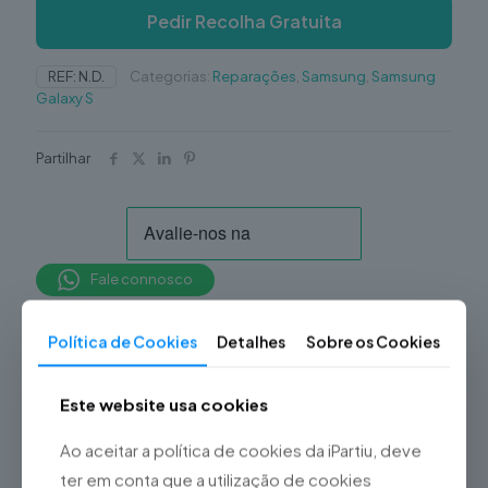
Pedir Recolha Gratuita
REF:
N.D.
Categorias:
Reparações
,
Samsung
,
Samsung
Galaxy S
Partilhar
Fale connosco
Política de Cookies
Detalhes
Sobre os Cookies
Informação adicional
Vidro / Ecrã / Touch
Este website usa cookies
Original, Bateria, Capa
Traseira, Câmara Frontal,
Ao aceitar a política de cookies da iPartiu, deve
Câmara Traseira, Lente da
Câmara Traseira, Porta de
ter em conta que a utilização de cookies
Tipo de Reparação