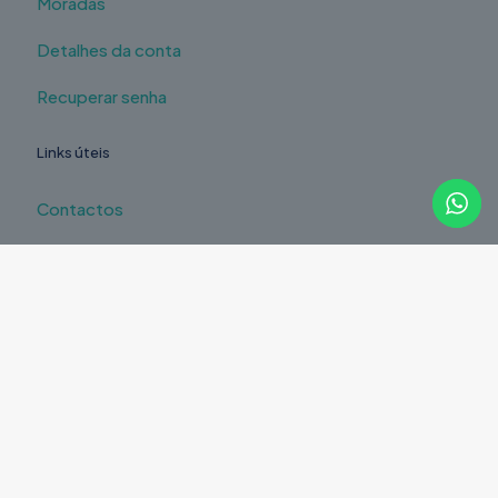
Moradas
Detalhes da conta
Recuperar senha
Links úteis
Contactos
Reparação à distância
Pedido de Orçamento
Legal
Política de Privacidade
Política de Devoluções