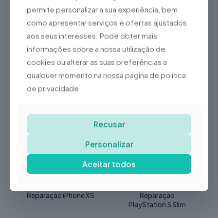
Carregamento,
permite personalizar a sua experiência, bem
Auscultador, Coluna,
como apresentar serviços e ofertas ajustados
Microfone, Reparação
Placa-mãe, Formatação,
aos seus interesses. Pode obter mais
Intervenção Técnica
informações sobre a nossa utilização de
cookies ou alterar as suas preferências a
qualquer momento na nossa página de política
Produtos Relacionados
de privacidade.
-35%
Recusar
Personalizar
Aceitar todos
Reparação iPhone XS
Reparação
PlayStation 5 Slim