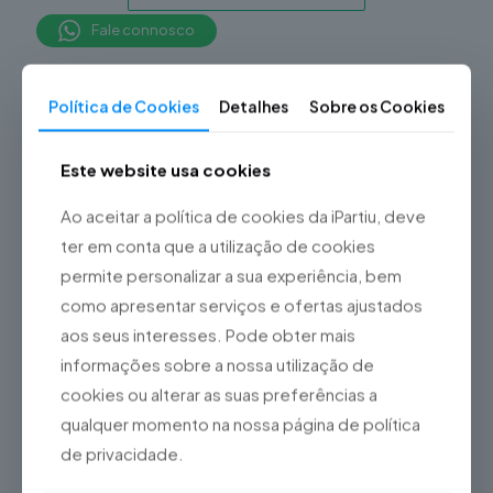
Fale connosco
Informação adicional
Política de Cookies
Detalhes
Sobre os Cookies
Vidro, LCD, Bateria,
Botão Home, Botão
Este website usa cookies
Power, Botões de
Tipo de Reparação
Volume, Botão Silêncio,
Ao aceitar a política de cookies da iPartiu, deve
iPad
Lente da Câmara Traseira,
ter em conta que a utilização de cookies
Porta de Carregamento,
Entrada de Áudio,
permite personalizar a sua experiência, bem
Intervenção Técnica
como apresentar serviços e ofertas ajustados
aos seus interesses. Pode obter mais
informações sobre a nossa utilização de
Produtos Relacionados
cookies ou alterar as suas preferências a
qualquer momento na nossa página de política
-21%
de privacidade.
Reparação iPhone XS
Reparação Xbox One
Max
S