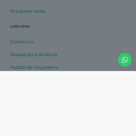
Recuperar senha
Links úteis
Contactos
Reparação à distância
Pedido de Orçamento
Legal
Política de Privacidade
Política de Devoluções
Livro de Reclamações
Resolução de Litígios