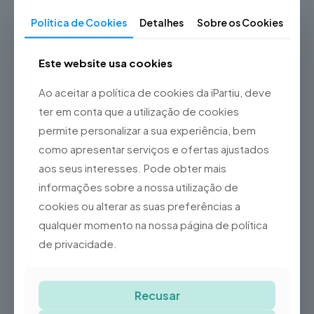
Política de Cookies
Detalhes
Sobre os Cookies
Fale connosco
Este website usa cookies
Informação adicional
Ao aceitar a política de cookies da iPartiu, deve
Vidro / Ecrã / Touch,
ter em conta que a utilização de cookies
Bateria, Botão Home,
permite personalizar a sua experiência, bem
Botão Power, Botões de
Tipo de Reparação
Volume, Câmara Frontal,
como apresentar serviços e ofertas ajustados
iPad
Câmara Traseira, Lente da
aos seus interesses. Pode obter mais
Câmara Traseira, Porta de
Carregamento,
informações sobre a nossa utilização de
Intervenção Técnica
cookies ou alterar as suas preferências a
qualquer momento na nossa página de política
de privacidade.
Produtos Relacionados
Recusar
-46%
Reparação iPhone 7