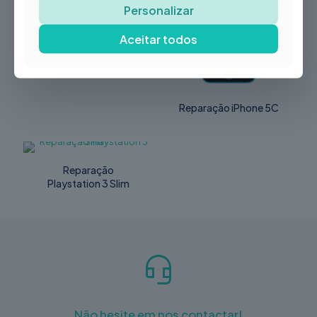
Plus
Personalizar
Aceitar todos
Reparação iPhone 5C
Reparação
Playstation 3 Slim
Não hesite em nos contactar!