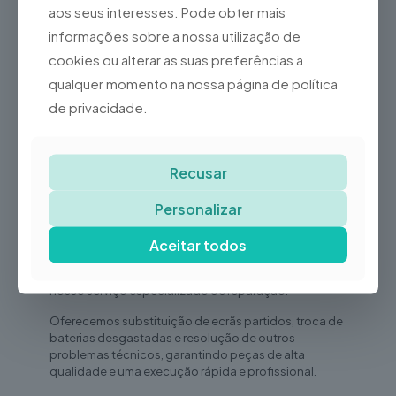
aos seus interesses. Pode obter mais
informações sobre a nossa utilização de
Partilhar
cookies ou alterar as suas preferências a
qualquer momento na nossa página de política
de privacidade.
Fale connosco
Recusar
Descrição
Personalizar
Informação adicional
Aceitar todos
Recupere o desempenho do seu iPhone 11 com o
nosso serviço especializado de reparação.
Oferecemos substituição de ecrãs partidos, troca de
baterias desgastadas e resolução de outros
problemas técnicos, garantindo peças de alta
qualidade e uma execução rápida e profissional.