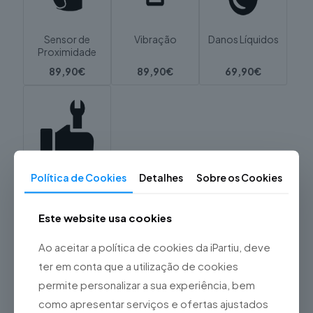
Sensor de
Vibração
Danos Líquidos
Proximidade
89,90€
89,90€
69,90€
Política de Cookies
Detalhes
Sobre os Cookies
Intervenção
Técnica
Este website usa cookies
39,90€
Ao aceitar a política de cookies da iPartiu, deve
Pedir Recolha Gratuita
ter em conta que a utilização de cookies
permite personalizar a sua experiência, bem
REF:
N.D.
Categorias:
Apple
,
iPhone
,
Reparações
,
como apresentar serviços e ofertas ajustados
Reparações em destaque