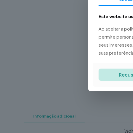
Este website u
Ao aceitar a pol
permite persona
seus interesses.
suas preferênci
Recus
Informação adicional
Vid