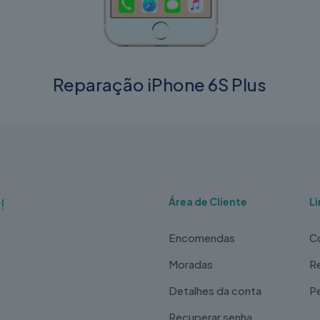
Reparação iPhone 6S Plus
!
Área de Cliente
Li
Encomendas
C
Moradas
Re
Detalhes da conta
P
Recuperar senha