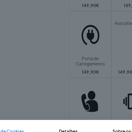
149,90€
149
Ausculta
Porta de
Carregamento
149,90€
149,9
Sensor de
Vib
Proximidade
a de Cookies
Detalhes
Sobre os