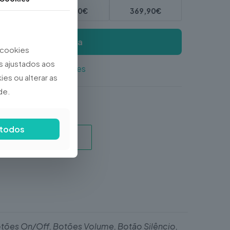
,90€
149,90€
369,90€
dir Recolha Gratuita
e cookies
s ajustados aos
le
,
iPhone
,
Reparações
es ou alterar as
de.
 todos
Botões On/Off, Botões Volume, Botão Silêncio,