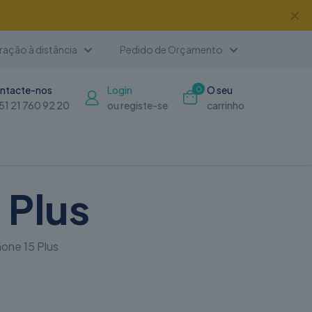
✕
ação à distância
Pedido de Orçamento
ntacte-nos
Login
O seu
0
51 21 760 92 20
ou registe-se
carrinho
 Plus
one 15 Plus