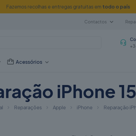
Fazemos recolhas e entregas gratuitas em
todo o país
Contactos
Repar
Co
+3
Acessórios
ração iPhone 15
al
Reparações
Apple
iPhone
Reparação iPh