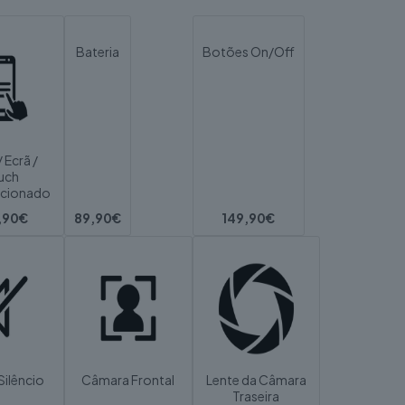
Bateria
Botões On/Off
/ Ecrã /
uch
icionado
,90€
89,90€
149,90€
Silêncio
Câmara Frontal
Lente da Câmara
Traseira