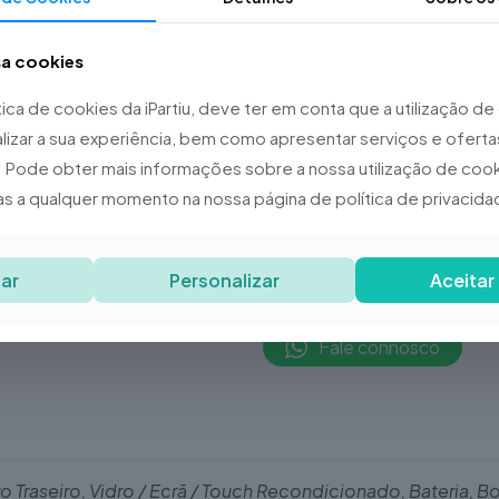
149,90€
149
sa cookies
Pe
ítica de cookies da iPartiu, deve ter em conta que a utilização d
lizar a sua experiência, bem como apresentar serviços e oferta
Categorias:
App
REF:
N.D.
 Pode obter mais informações sobre a nossa utilização de cooki
as a qualquer momento na nossa página de política de privacida
Partilhar
ar
Personalizar
Aceitar
Fale connosco
ro Traseiro, Vidro / Ecrã / Touch Recondicionado, Bateria, 