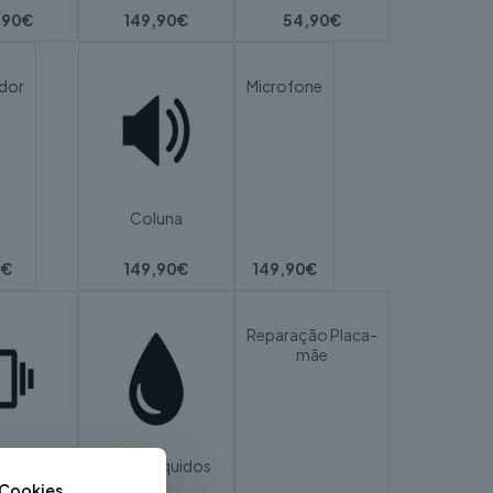
,90€
149,90€
54,90€
dor
Microfone
Coluna
0€
149,90€
149,90€
Reparação Placa-
mãe
ração
Danos Líquidos
 Cookies