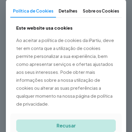
Política de Cookies
Detalhes
Sobre os Cookies
Fale connosco
Este website usa cookies
Informação adicional
Ao aceitar a política de cookies da iPartiu, deve
ter em conta que a utilização de cookies
Vidro / Ecrã / Touch
permite personalizar a sua experiência, bem
Compatível, Vidro / Ecrã /
como apresentar serviços e ofertas ajustados
Touch Recondicionado,
Bateria, Capa Traseira,
aos seus interesses. Pode obter mais
Botões On/Off, Botões
informações sobre a nossa utilização de
Volume, Botão Silêncio,
Câmara Traseira, Lente da
cookies ou alterar as suas preferências a
Tipo de Reparação
Câmara Traseira, Porta de
qualquer momento na nossa página de política
Carregamento,
Auscultador, Coluna,
de privacidade.
Microfone, Antenas,
Sensor de Proximidade,
Vibração, Reparação
Recusar
Placa-mãe, Intervenção
Técnica