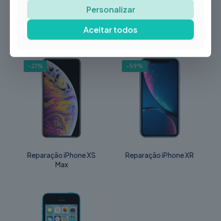
Personalizar
Aceitar todos
Produtos Relacionados
-21%
-59%
Reparação iPhone XS
Reparação iPhone XR
Max