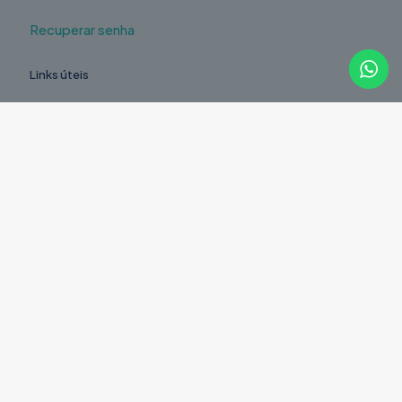
Recuperar senha
Links úteis
Contactos
Reparação à distância
Pedido de Orçamento
Legal
Política de Privacidade
Política de Devoluções
Livro de Reclamações
Resolução de Litígios