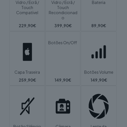
Vidro / Ecrã /
Vidro / Ecrã /
Bateria
Touch
Touch
Compatível
Recondicionad
o
229,90€
399,90€
89,90€
Botões On/Off
Capa Traseira
Botões Volume
259,90€
149,90€
149,90€
Botão Silêncio
Câmara
Lente da